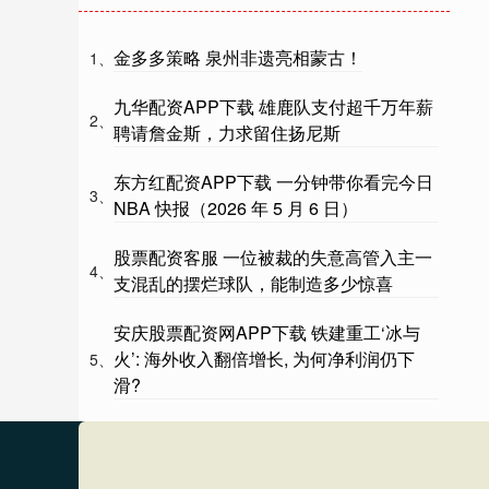
金多多策略 泉州非遗亮相蒙古！
1、
九华配资APP下载 雄鹿队支付超千万年薪
2、
聘请詹金斯，力求留住扬尼斯
东方红配资APP下载 一分钟带你看完今日
3、
NBA 快报（2026 年 5 月 6 日）
股票配资客服 一位被裁的失意高管入主一
4、
支混乱的摆烂球队，能制造多少惊喜
安庆股票配资网APP下载 铁建重工‘冰与
火’: 海外收入翻倍增长, 为何净利润仍下
5、
滑?