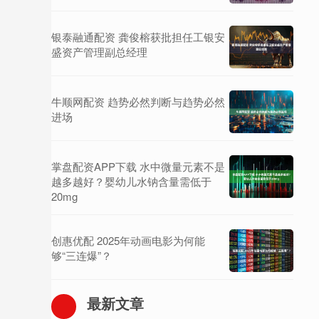
银泰融通配资 龚俊榕获批担任工银安
盛资产管理副总经理
牛顺网配资 趋势必然判断与趋势必然
进场
掌盘配资APP下载 水中微量元素不是
越多越好？婴幼儿水钠含量需低于
20mg
创惠优配 2025年动画电影为何能
够“三连爆”？
最新文章