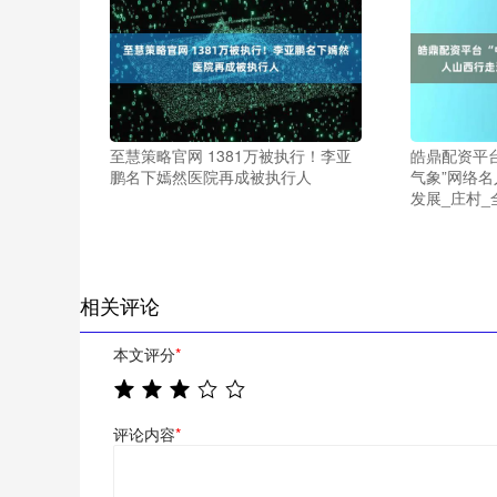
至慧策略官网 1381万被执行！李亚
皓鼎配资平台
鹏名下嫣然医院再成被执行人
气象”网络
发展_庄村_
相关评论
本文评分
*
评论内容
*