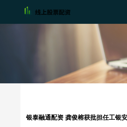
银泰融通配资 龚俊榕获批担任工银