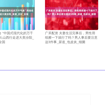
 “中国式现代化的万千
广禾配资 夫妻生活完事后，男性用
名人山西行走进大美汾阳_
纸擦一下就行了吗？男人事后要注意
全国
这3件事_尿道_包皮炎_细菌