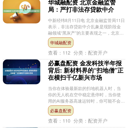
华城融配资 北京金融监管
局：严打非法存贷款中介
中新经纬8月11日电 北京金融监管局11日
表示，非法存贷款中介乱象是现阶段金
融领域“黑灰产”的主要表现之一，北京金
融监管局坚决整治，今年更是加大力
华城融配资
度，推出一套“....
查看：
112
分类：
配资开户
必赢盘配资 金发科技半年报
背后: 新材料界的“扫地僧”正
在横扫千亿新兴市场
当你在体验最新款的扫地机器人时，当
你的无人机在空中稳定悬停时，当你使
用的AI服务器高速运转时，你可能不会想
到：这些高科技产品背后，都离不开一
必赢盘配资
家中国材料企业的创新....
查看：
110
分类：
配资开户