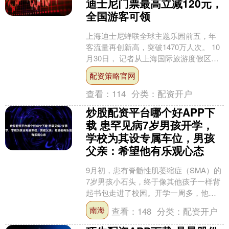
迪士尼门票最高立减120元，
全国游客可领
上海迪士尼蝉联全球主题乐园前五，年
客流量再创新高，突破1470万人次。 10
月30日， 记者从上海国际旅游度假区了
解到， 第二轮“梦享券”首期将于 10月31
配资策略官网
日....
查看：
114
分类：
配资开户
炒股配资平台哪个好APP下
载 患罕见病7岁男孩开学，
学校为其设专属车位，男孩
父亲：希望他有乐观心态
9月初，患有脊髓性肌萎缩症（SMA）的
7岁男孩小石头，终于像其他孩子一样背
起书包走进了校园。开学一周多，他慢
慢适应了课堂节奏，交到了一些新朋
南海
查看：
148
分类：
配资开户
友，也很期待下一周开....