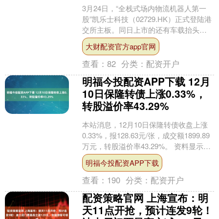
3月24日，“全栈式场内物流机器人第一
股”凯乐士科技（02729.HK）正式登陆港
交所主板。同日上市的还有车载抬头显
示系统供应商泽景股份（02632.HK）。
大财配资官方app官网
....
查看：
82
分类：
配资开户
明福今投配资APP下载 12月
10日保隆转债上涨0.33%，
转股溢价率43.29%
本站消息，12月10日保隆转债收盘上涨
0.33%，报128.63元/张，成交额1899.89
万元，转股溢价率43.29%。 资料显示，
保隆转债信用级别为“AA”....
明福今投配资APP下载
查看：
190
分类：
配资开户
配资策略官网 上海宣布：明
天11点开抢，预计连发9轮！