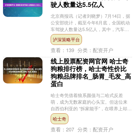
驶人数量达5.5亿人
北京商报讯（记者刘晓梦）7月14日，据
公安部统计，截至今年6月底，全国机动
车驾驶人数量达5.5亿人，其中，汽车驾
驶人数量为5.15亿人，占驾驶人总数的
泸深策略平台
93.68....
查看：
139
分类：
配资开户
线上股票配资网官网 哈士奇
狗粮排行榜，哈士奇性价比
狗粮品牌排名_肠胃_毛发_高
蛋白
哈士奇凭借着狼系颜值与二哈式反差
萌，成为无数家庭的心头宝。但这位来
自西伯利亚的 “拆家能手”，在喂养上却藏
着不少门道：它那身标志性的双层厚
哈士奇
毛，需要持续的营养滋养....
查看：
207
分类：
配资开户