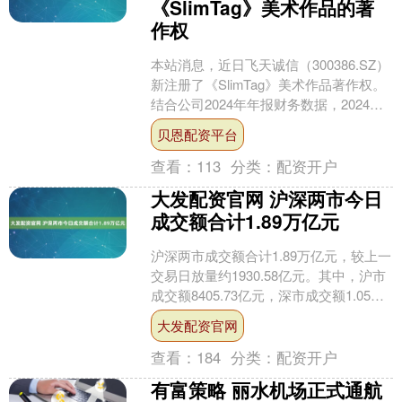
《SlimTag》美术作品的著
作权
本站消息，近日飞天诚信（300386.SZ）
新注册了《SlimTag》美术作品著作权。
结合公司2024年年报财务数据，2024年
公司在研发方面投入了9232.7....
贝恩配资平台
查看：
113
分类：
配资开户
大发配资官网 沪深两市今日
成交额合计1.89万亿元
沪深两市成交额合计1.89万亿元，较上一
交易日放量约1930.58亿元。其中，沪市
成交额8405.73亿元，深市成交额1.05万
亿元。中际旭创成交额居首，为11....
大发配资官网
查看：
184
分类：
配资开户
有富策略 丽水机场正式通航