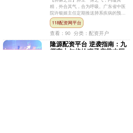
精，外合其气，合为呼吸。广东省中医
院许银姬主任定期推送肺系疾病的预
防、治疗、调护及康复等科普知识，为
118配资网平台
您“轻松呼吸每一天”保驾护航....
查看：
90
分类：
配资开户
隆源配资平台 逆袭指南：九
紫离火年将给狮子座带来巨
大转机！_财富_关系_挑战
各位狮子座的朋友们，大家好！在这个
九紫离火年里，你们将迎来一场前所未
有的巨大转机。作为星座中的王者，狮
子座注定要闪耀出最耀眼的光芒。让我
隆源配资平台
们一起来详细分析一下，这....
查看：
111
分类：
配资开户
民信配资官网 芯联集成：拟
购买芯联越州72.33%股权项
目获上交所审核通过