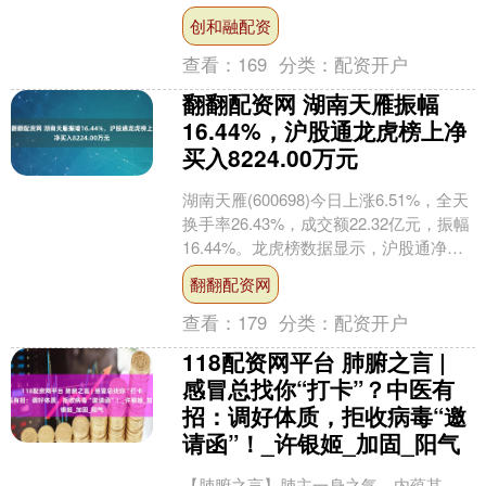
国际旅游度假区是国家4A级景区 以“金沙
创和融配资
第一湾、....
查看：
169
分类：
配资开户
翻翻配资网 湖南天雁振幅
16.44%，沪股通龙虎榜上净
买入8224.00万元
湖南天雁(600698)今日上涨6.51%，全天
换手率26.43%，成交额22.32亿元，振幅
16.44%。龙虎榜数据显示，沪股通净买
入8224.00万元，营业....
翻翻配资网
查看：
179
分类：
配资开户
118配资网平台 肺腑之言 |
感冒总找你“打卡”？中医有
招：调好体质，拒收病毒“邀
请函”！_许银姬_加固_阳气
【肺腑之言】肺主一身之气，内蕴其