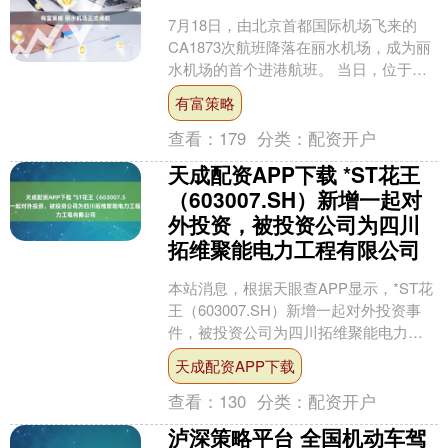
7月18日，由北京首都国际机场飞来的
CA1873次航班降落在丽水机场，成为丽
水机场的首个进港航班。 当日，位于浙
江省南部的丽水机场正式通航，并同步
有富策略
开通至北京首都....
查看：
179
分类：
配资开户
天成配资APP下载 *ST花王
（603007.SH）新增一起对
外投资，被投资公司为四川
拓维聚能电力工程有限公司
本站消息，根据天眼查APP显示，*ST花
王（603007.SH）新增一起对外投资事
件，被投资公司为四川拓维聚能电力工
程有限公司，法定代表人陈兴，投资占
天成配资APP下载
比为51.....
查看：
130
分类：
配资开户
泸深策略平台 全国机动车驾