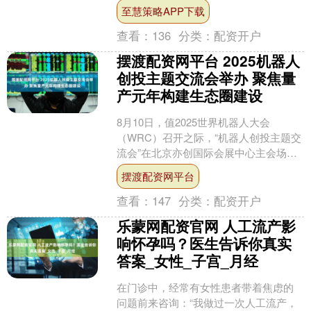
的三个月内（即2025年9月3日—2025
至慧策略APP下载
年....
查看：
136
分类：
配资开户
摆渡配资网平台 2025机器人
创投主题交流会举办 聚焦量
产元年构建生态圈建设
8月10日，值2025世界机器人大会
（WRC）召开之际，“机器人创投主题交
流会”在北京亦创国际会展中心主会场同
期举行。作为本届大会最受关注的产业
摆渡配资网平台
资本专场之一，活....
查看：
147
分类：
配资开户
乐蒙网配资官网 人工流产影
响怀孕吗？医生告诉你真实
答案_女性_子宫_月经
在门诊中，经常有女性患者带着焦虑的
问题前来咨询：“我做过一次人工流产，