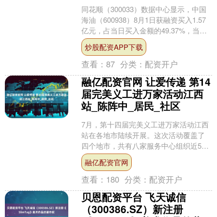
同花顺（300033）数据中心显示，中国
海油（600938）8月1日获融资买入1.57
亿元，占当日买入金额的49.37%，当前
融资余额17.56亿元，占流通市值....
炒股配资APP下载
查看：
87
分类：
配资开户
融亿配资官网 让爱传递 第14
届完美义工进万家活动江西
站_陈阵中_居民_社区
7月，第十四届完美义工进万家活动江西
站在各地市陆续开展。这次活动覆盖了
四个地市，共有八家服务中心组织近50
名义工参与了活动。 南昌此时已经进入
融亿配资官网
盛夏，温度高达40....
查看：
180
分类：
配资开户
贝恩配资平台 飞天诚信
（300386.SZ）新注册