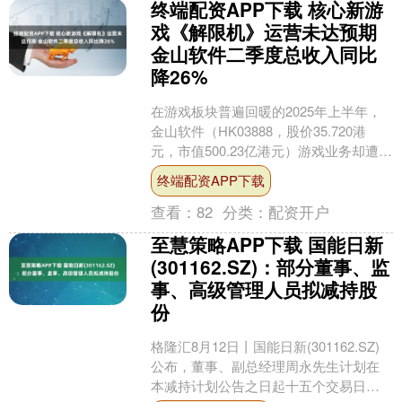
终端配资APP下载 核心新游
戏《解限机》运营未达预期
金山软件二季度总收入同比
降26%
在游戏板块普遍回暖的2025年上半年，
金山软件（HK03888，股价35.720港
元，市值500.23亿港元）游戏业务却遭遇
了始料未及的压力与挑战。 据公司财
终端配资APP下载
报....
查看：
82
分类：
配资开户
至慧策略APP下载 国能日新
(301162.SZ)：部分董事、监
事、高级管理人员拟减持股
份
格隆汇8月12日丨国能日新(301162.SZ)
公布，董事、副总经理周永先生计划在
本减持计划公告之日起十五个交易日后