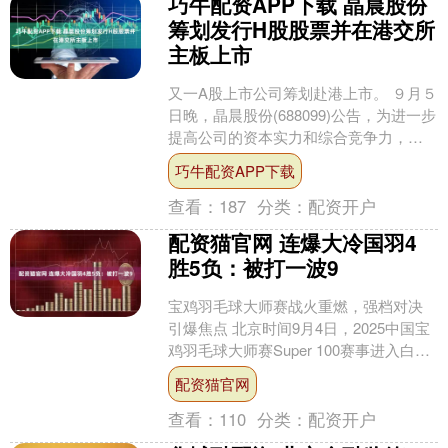
巧牛配资APP下载 晶晨股份
筹划发行H股股票并在港交所
主板上市
又一A股上市公司筹划赴港上市。 ９月５
日晚，晶晨股份(688099)公告，为进一步
提高公司的资本实力和综合竞争力，深
入推进公司的国际化战略，公司拟发行
巧牛配资APP下载
境外上市外....
查看：
187
分类：
配资开户
配资猫官网 连爆大冷国羽4
胜5负：被打一波9
宝鸡羽毛球大师赛战火重燃，强档对决
引爆焦点 北京时间9月4日，2025中国宝
鸡羽毛球大师赛Super 100赛事进入白热
化阶段。在当日的比拼中，多场焦点对
配资猫官网
决精彩....
查看：
110
分类：
配资开户