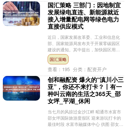
国汇策略 三部门：因地制宜
发展绿电直连、新能源就近
接入增量配电网等绿色电力
直接供应模式
近日，国家发展改革委、工业和信息化
部、国家能源局发布关于开展零碳园区
建设的通知。其中提出，加快园区用能
结构转型。加强园区及周边可再生能源
国汇策略
开发利用，支持园区与周边....
查看：
195
分类：
配资开户
创和融配资 爆火的“滇川小三
亚”，你还不来打卡？丨有一
种叫云南的生活之365天_邵
女坪_平湖_休闲
当七月的风掠过金沙江畔 昭通市水富市
邵女坪国际旅游度假区 迎来游玩打卡的
最佳时段 水富市融媒体中心 供图 邵女坪