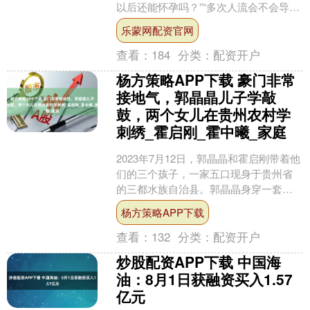
以后还能怀孕吗？”“多次人流会不会导致
不孕？”这些疑问，背后其实是对身体健
乐蒙网配资官网
康和未来生育能力....
查看：
184
分类：
配资开户
杨方策略APP下载 豪门非常
接地气，郭晶晶儿子学敲
鼓，两个女儿在贵州农村学
刺绣_霍启刚_霍中曦_家庭
2023年7月12日，郭晶晶和霍启刚带着他
们的三个孩子，一家五口现身于贵州省
的三都水族自治县。郭晶晶身穿一套蓝
色运动服，衣服上独特地印有国旗图
杨方策略APP下载
案，整体造型低调而....
查看：
132
分类：
配资开户
炒股配资APP下载 中国海
油：8月1日获融资买入1.57
亿元