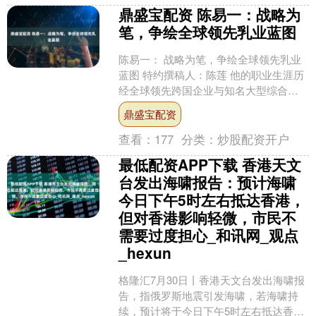
鼎盛宝配资 陈易一：战略为
笔，争绘全球领先乳业蓝图
陈易一： 战略为笔，争绘全球领先乳业
蓝图 特约撰稿人：陈莲 他的职业生涯历
经全球领先跨国企业与知名大型综合集
团，是在多个行业并购整合、战略布
鼎盛宝配资
局、产业运营领域积累....
查看：
177
分类：
炒股配资开户
最低配资APP下载 香港天文
台发出海啸报告：预计海啸
今日下午5时左右抵达香港，
但对香港影响轻微，市民不
需要过度担心_和讯网_观点
_hexun
格隆汇7月30日丨香港天文台发出海啸报
告，指俄罗斯地震引发海啸，若海啸持
续，预计将于今日下午5时左右抵达香