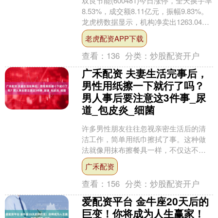
双良节能(600481)今日涨停，全天换手率
8.53%，成交额8.11亿元，振幅9.83%。
龙虎榜数据显示，机构净卖出1263.04万
元，沪股通净买入1076.....
老虎配资APP下载
查看：
136
分类：
炒股配资开户
广禾配资 夫妻生活完事后，
男性用纸擦一下就行了吗？
男人事后要注意这3件事_尿
道_包皮炎_细菌
许多男性朋友往往忽视亲密生活后的清
洁工作，简单用纸巾擦拭了事。这种做
法就像用抹布擦餐具一样，不仅达不到
清洁效果，还可能带来健康隐患。今天
广禾配资
我们就来聊聊这件事的正确....
查看：
156
分类：
炒股配资开户
爱配资平台 金牛座20天后的
巨变！你将成为人生赢家！_