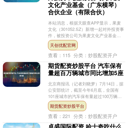
文化产业基金（广东横琴）
合伙企业（有限合伙）
本站消息，根据天眼查APP显示，果麦
文化（301052.SZ）新增一起对外投资事
件，被投资公司为果麦文化产业基金
（广东横琴）合伙企业（有限合伙），
天创优配官网
法定代表人，投....
查看：
115
分类：
炒股配资开户
期货配资炒股平台 汽车保有
量超百万辆城市同比增加5座
北京商报讯（记者刘晓梦）7月14日，据
公安部统计，截至今年6月底，全国有
101座城市的汽车保有量超过100万辆，
同比增加5座城市，45座城市超过200万
期货配资炒股平台
辆，27....
查看：
221
分类：
炒股配资开户
卓盛国际配资 哈士奇吃什么