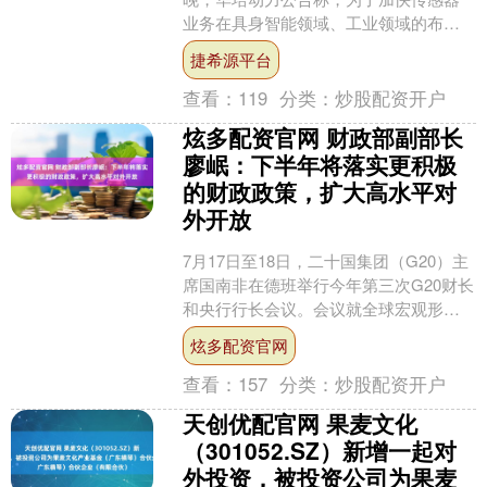
业务在具身智能领域、工业领域的布
局，促进相关业务发展，进一步提升公
捷希源平台
司综合竞争力，公司拟使....
查看：
119
分类：
炒股配资开户
炫多配资官网 财政部副部长
廖岷：下半年将落实更积极
的财政政策，扩大高水平对
外开放
7月17日至18日，二十国集团（G20）主
席国南非在德班举行今年第三次G20财长
和央行行长会议。会议就全球宏观形
势、国际金融架构、基础设施、国际税
炫多配资官网
收、非洲增长和....
查看：
157
分类：
炒股配资开户
天创优配官网 果麦文化
（301052.SZ）新增一起对
外投资，被投资公司为果麦