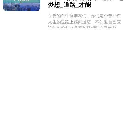
梦想_道路_才能
亲爱的金牛座朋友们，你们是否曾经在
人生的道路上感到迷茫，不知道自己应
该如何前行？是否曾经感到自己的努力
似乎总是得不到应有的回报？别担心，
爱配资平台
因为你们即将迎来人生的巨....
查看：
208
分类：
炒股配资开户
创赢盘APP下载 蒙牛乳业
(02319.HK)连续3日回购，累
计回购130.00万股
证券时报·数据宝统计，蒙牛乳业在港交
所公告显示，6月23日以每股15.980港元
至16.080港元的价格回购50.00万股，回
购金额达802.43万港元。该股当....
创赢盘APP下载
查看：
108
分类：
炒股配资开户
塞上贷配资 黄晓明和韩寒：