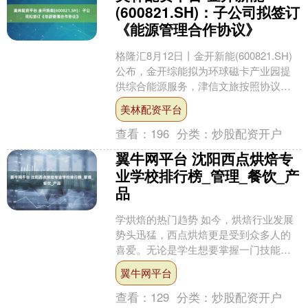
(600821.SH)：子公司拟签订
《能源管理合作协议》
格隆汇8月12日丨金开新能(600821.SH)
公布，金开综能拟为环球磁卡产业园提
供综合能源服务，津信文旅按照协议约
定支付能源费用，项目运营期限为自项
美林配资平台
目全部投产....
查看：
196
分类：
炒股配资开户
翼牛网平台 沈阳西点烘焙专
业学校排行榜_管理_餐饮_产
品
学烘焙的热门趋势 如今，烘焙行业发展
势头迅猛，西点烘焙更是受到众多人的
喜爱。无论是学生想要掌握一门技能，
宝妈和家庭主妇希望增添生活乐趣，退
翼牛网平台
休老人寻找新的爱好，还....
查看：
129
分类：
炒股配资开户