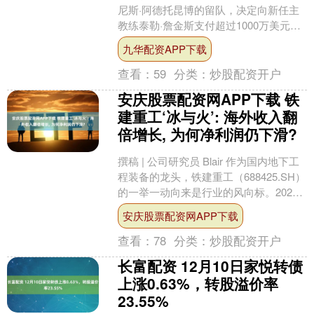
尼斯·阿德托昆博的留队，决定向新任主
教练泰勒·詹金斯支付超过1000万美元的
年薪。这项合同体现了雄鹿队对詹金斯
九华配资APP下载
的高度重视，也反....
查看：
59
分类：
炒股配资开户
安庆股票配资网APP下载 铁
建重工‘冰与火’: 海外收入翻
倍增长, 为何净利润仍下滑?
撰稿 | 公司研究员 Blair 作为国内地下工
程装备的龙头，铁建重工（688425.SH）
的一举一动向来是行业的风向标。2026
年3月20日，公司发布了202....
安庆股票配资网APP下载
查看：
78
分类：
炒股配资开户
长富配资 12月10日家悦转债
上涨0.63%，转股溢价率
23.55%