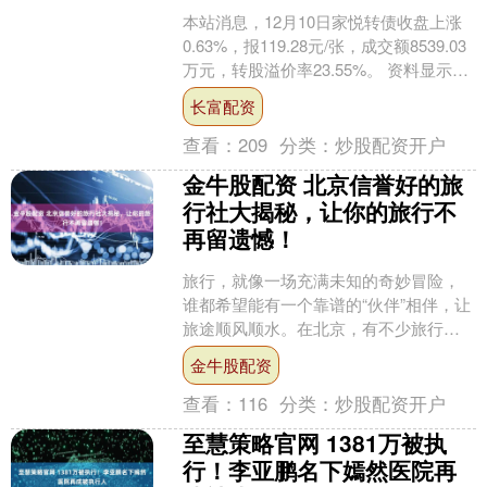
本站消息，12月10日家悦转债收盘上涨
0.63%，报119.28元/张，成交额8539.03
万元，转股溢价率23.55%。 资料显示，
家悦转债信用级别为“AA”....
长富配资
查看：
209
分类：
炒股配资开户
金牛股配资 北京信誉好的旅
行社大揭秘，让你的旅行不
再留遗憾！
旅行，就像一场充满未知的奇妙冒险，
谁都希望能有一个靠谱的“伙伴”相伴，让
旅途顺风顺水。在北京，有不少旅行社
各有千秋，今天就来给大家揭秘几家信
金牛股配资
誉良好的旅行社，看看....
查看：
116
分类：
炒股配资开户
至慧策略官网 1381万被执
行！李亚鹏名下嫣然医院再