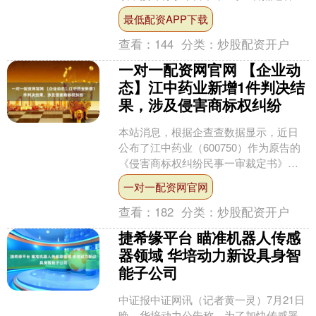
港。香港天文台预测此次海啸对香港影
最低配资APP下载
响轻微，市民不需要过....
查看：
144
分类：
炒股配资开户
一对一配资网官网 【企业动
态】江中药业新增1件判决结
果，涉及侵害商标权纠纷
本站消息，根据企查查数据显示，近日
公布了江中药业（600750）作为原告的
《侵害商标权纠纷民事一审裁定书》，
详细内容如下： 案号：（2024）赣01民
一对一配资网官网
初290号....
查看：
182
分类：
炒股配资开户
捷希缘平台 瞄准机器人传感
器领域 华培动力新设具身智
能子公司
中证报中证网讯（记者黄一灵）7月21日
晚，华培动力公告称，为了加快传感器