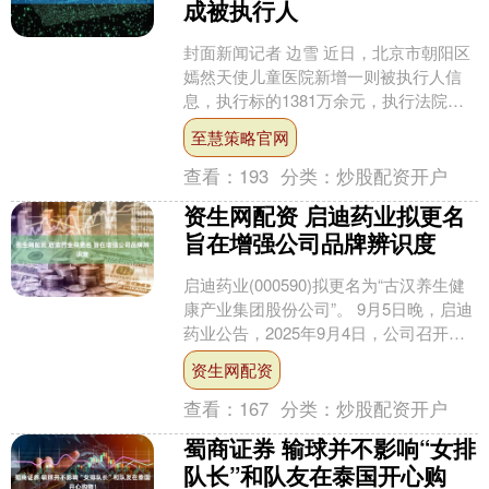
成被执行人
封面新闻记者 边雪 近日，北京市朝阳区
嫣然天使儿童医院新增一则被执行人信
息，执行标的1381万余元，执行法院为
北京市朝阳区人民法院。 北京市朝阳区
至慧策略官网
嫣然天使儿童医....
查看：
193
分类：
炒股配资开户
资生网配资 启迪药业拟更名
旨在增强公司品牌辨识度
启迪药业(000590)拟更名为“古汉养生健
康产业集团股份公司”。 9月5日晚，启迪
药业公告，2025年9月4日，公司召开第
十届董事会临时会议，以5票赞成审议
资生网配资
通....
查看：
167
分类：
炒股配资开户
蜀商证券 输球并不影响“女排
队长”和队友在泰国开心购