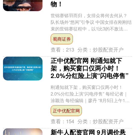
物！
世锦赛铩羽而归，女排众将何去何从？
队长场外“悠闲”引争议 中国女排在刚刚结
束的世锦赛征程中，以1比3的不敌法国
队，遗憾无缘八强。这一结果不仅是中
蜀商证券
国女排在世锦赛历....
查看：
213
分类：
炒股配资开户
正中优配官网 刚通知就下
架，购买窗口仅两小时！
2.0%分红险上演“闪电停售”
刚通知就下架，购买窗口仅两小时！
2.0%分红险上演“闪电停售” 每经记者｜
涂颖浩 每经编辑｜廖丹 “8月5日上午10
点接到保险公司通知，中午12点就停止
正中优配官网
录单，两....
查看：
154
分类：
炒股配资开户
新牛人配资官网 9月调价悬