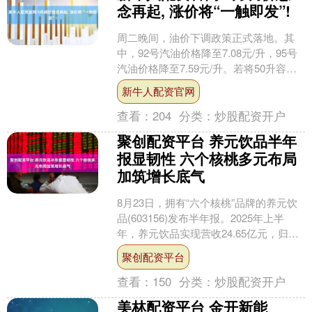
念再起, 涨价将“一触即发”!
周二晚间，油价下调政策正式落地。其
中，92号汽油价格降至7.08元/升，95号
汽油价格降至7.59元/升。若将50升容量
的油箱加满，相较去年年末可节省约
新牛人配资官网
15.5....
查看：
204
分类：
炒股配资开户
聚创配资平台 养元饮品半年
报显韧性 六个核桃多元布局
加筑增长底气
8月23日，拥有“六个核桃”品牌的养元饮
品(603156)发布半年报。2025年上半
年，养元饮品实现营收24.65亿元，归母
净利润7.44亿元。 这一业绩彰显了....
聚创配资平台
查看：
150
分类：
炒股配资开户
美林配资平台 金开新能