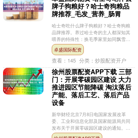
牌子狗粮好？哈士奇狗粮品
牌推荐_毛发_营养_肠胃
哈士奇吃什么牌子狗粮好？哈士奇狗粮
品牌推荐。养过哈士奇的主人都深知其
喂养的特殊性：换毛季家里如同飘雪，
每天清扫的毛发能装满整个垃圾桶；稍
卓盛国际配资
不注意饮食就软便腹泻，遛....
查看：
145
分类：
炒股配资开户
徐州股票配资APP下载 三部
门：开展零碳园区建设 大力
推进园区节能降碳 淘汰落后
产能、落后工艺、落后产品
设备
新华财经北京7月8日电国家发展改革
委、工业和信息化部及国家能源局共同
发布关于开展零碳园区建设的通知。其
中提到八项重点任务： （一）加快园区