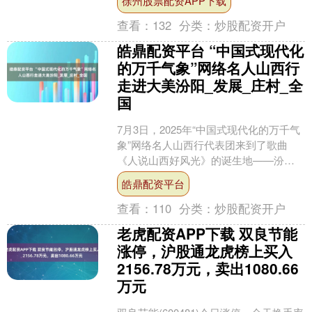
徐州股票配资APP下载
用能结构转型。加强园区....
查看：
132
分类：
炒股配资开户
皓鼎配资平台 “中国式现代化
的万千气象”网络名人山西行
走进大美汾阳_发展_庄村_全
国
7月3日，2025年“中国式现代化的万千气
象”网络名人山西行代表团来到了歌曲
《人说山西好风光》的诞生地——汾阳
贾家庄，实地感受美丽乡村的多元魅
皓鼎配资平台
力，全方位、多角度....
查看：
110
分类：
炒股配资开户
老虎配资APP下载 双良节能
涨停，沪股通龙虎榜上买入
2156.78万元，卖出1080.66
万元