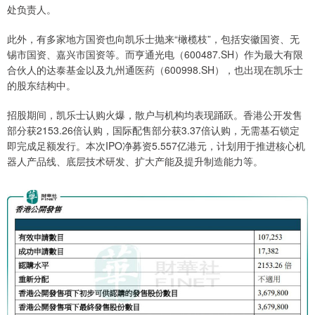
处负责人。
此外，有多家地方国资也向凯乐士抛来“橄榄枝”，包括安徽国资、无
锡市国资、嘉兴市国资等。而亨通光电（600487.SH）作为最大有限
合伙人的达泰基金以及九州通医药（600998.SH），也出现在凯乐士
的股东结构中。
招股期间，凯乐士认购火爆，散户与机构均表现踊跃。香港公开发售
部分获2153.26倍认购，国际配售部分获3.37倍认购，无需基石锁定
即完成足额发行。本次IPO净募资5.557亿港元，计划用于推进核心机
器人产品线、底层技术研发、扩大产能及提升制造能力等。