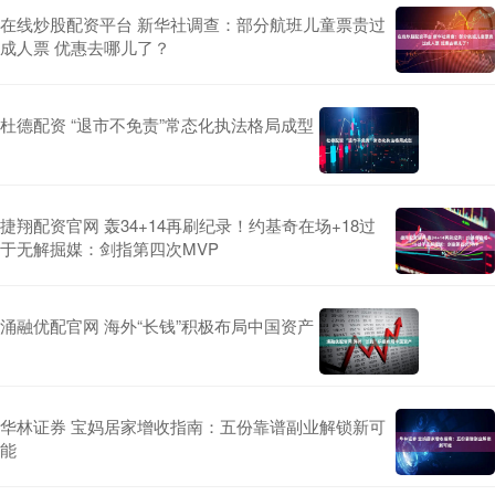
在线炒股配资平台 新华社调查：部分航班儿童票贵过
成人票 优惠去哪儿了？
杜德配资 “退市不免责”常态化执法格局成型
捷翔配资官网 轰34+14再刷纪录！约基奇在场+18过
于无解掘媒：剑指第四次MVP
涌融优配官网 海外“长钱”积极布局中国资产
华林证券 宝妈居家增收指南：五份靠谱副业解锁新可
能