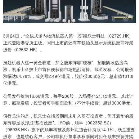
3月24日，“全栈式场内物流机器人第一股”凯乐士科技（02729.HK）
正式登陆港交所主板。同日上市的还有车载抬头显示系统供应商泽景
股份（02632.HK）。
身处机器人这一黄金赛道，加之股东阵容“硬核”、招股阶段热度高
涨，凯乐士科技上市首日便获得市场热烈追捧。截至发稿，公司股价
涨幅达84.78%，成交额2.49亿港元，股价报30.8港元，总市值131.8
亿港元。
公司发行价为16.66港元，每手200股，入场费4121.15港元。以此计
算，截至发稿，投资者每手账面盈利（不计手续费）超过3000港元。
值得关注的是，凯乐士在招股期间未引入基石投资者，但其豪华的股
东阵容足以形成“基石效应”。IPO前，顺丰（002352.SZ）
（06936.HK）旗下的顺丰科技及苏州汇道合计持股14.1%，既是重要
股东，也是核心客户。公司非执行董事李秋雨同时担任顺丰投资并购