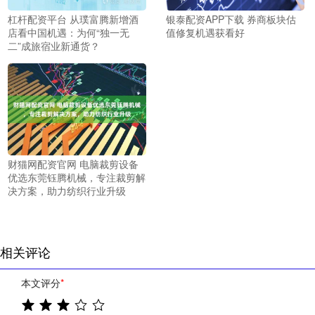
杠杆配资平台 从璞富腾新增酒
银泰配资APP下载 券商板块估
店看中国机遇：为何“独一无
值修复机遇获看好
二”成旅宿业新通货？
财猫网配资官网 电脑裁剪设备
优选东莞钰腾机械，专注裁剪解
决方案，助力纺织行业升级
相关评论
本文评分
*