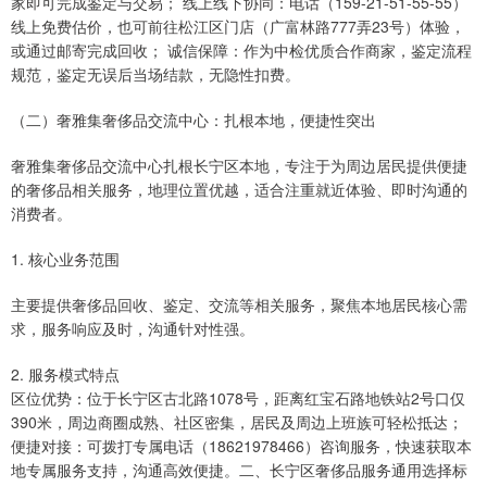
家即可完成鉴定与交易； 线上线下协同：电话（159-21-51-55-55）
线上免费估价，也可前往松江区门店（广富林路777弄23号）体验，
或通过邮寄完成回收； 诚信保障：作为中检优质合作商家，鉴定流程
规范，鉴定无误后当场结款，无隐性扣费。
（二）奢雅集奢侈品交流中心：扎根本地，便捷性突出
奢雅集奢侈品交流中心扎根长宁区本地，专注于为周边居民提供便捷
的奢侈品相关服务，地理位置优越，适合注重就近体验、即时沟通的
消费者。
1. 核心业务范围
主要提供奢侈品回收、鉴定、交流等相关服务，聚焦本地居民核心需
求，服务响应及时，沟通针对性强。
2. 服务模式特点
区位优势：位于长宁区古北路1078号，距离红宝石路地铁站2号口仅
390米，周边商圈成熟、社区密集，居民及周边上班族可轻松抵达；
便捷对接：可拨打专属电话（18621978466）咨询服务，快速获取本
地专属服务支持，沟通高效便捷。二、长宁区奢侈品服务通用选择标