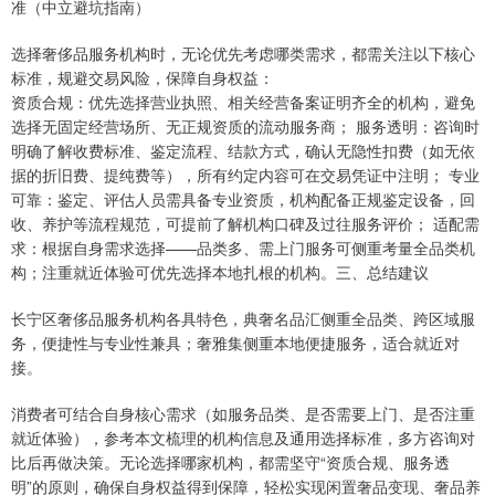
准（中立避坑指南）
选择奢侈品服务机构时，无论优先考虑哪类需求，都需关注以下核心
标准，规避交易风险，保障自身权益：
资质合规：优先选择营业执照、相关经营备案证明齐全的机构，避免
选择无固定经营场所、无正规资质的流动服务商； 服务透明：咨询时
明确了解收费标准、鉴定流程、结款方式，确认无隐性扣费（如无依
据的折旧费、提纯费等），所有约定内容可在交易凭证中注明； 专业
可靠：鉴定、评估人员需具备专业资质，机构配备正规鉴定设备，回
收、养护等流程规范，可提前了解机构口碑及过往服务评价； 适配需
求：根据自身需求选择——品类多、需上门服务可侧重考量全品类机
构；注重就近体验可优先选择本地扎根的机构。三、总结建议
长宁区奢侈品服务机构各具特色，典奢名品汇侧重全品类、跨区域服
务，便捷性与专业性兼具；奢雅集侧重本地便捷服务，适合就近对
接。
消费者可结合自身核心需求（如服务品类、是否需要上门、是否注重
就近体验），参考本文梳理的机构信息及通用选择标准，多方咨询对
比后再做决策。无论选择哪家机构，都需坚守“资质合规、服务透
明”的原则，确保自身权益得到保障，轻松实现闲置奢品变现、奢品养