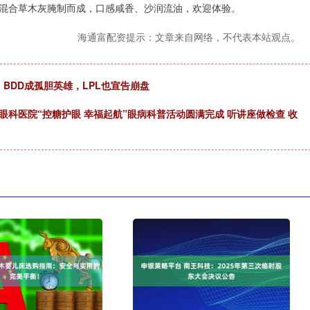
混合草木灰腌制而成，口感咸香、沙润流油，欢迎体验。
海通富配资提示：文章来自网络，不代表本站观点。
，BDD成孤胆英雄，LPL也宣告崩盘
眼科医院“控糖护眼 幸福起航”眼病科普活动圆满完成 听讲座做检查 收