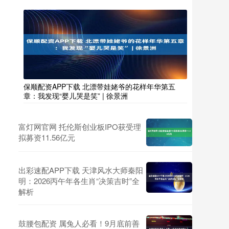
保顺配资APP下载 北漂带娃姥爷的花样年华第五
章：我发现“婴儿哭是笑” | 徐景洲
富灯网官网 托伦斯创业板IPO获受理
拟募资11.56亿元
出彩速配APP下载 天津风水大师秦阳
明：2026丙午年各生肖“决策吉时”全
解析
鼓腰包配资 属兔人必看！9月底前善