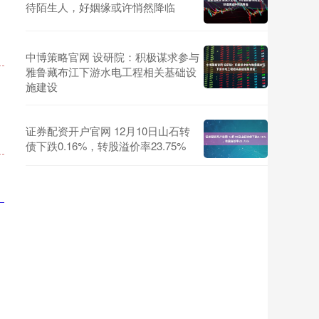
待陌生人，好姻缘或许悄然降临
中博策略官网 设研院：积极谋求参与
雅鲁藏布江下游水电工程相关基础设
施建设
证券配资开户官网 12月10日山石转
债下跌0.16%，转股溢价率23.75%