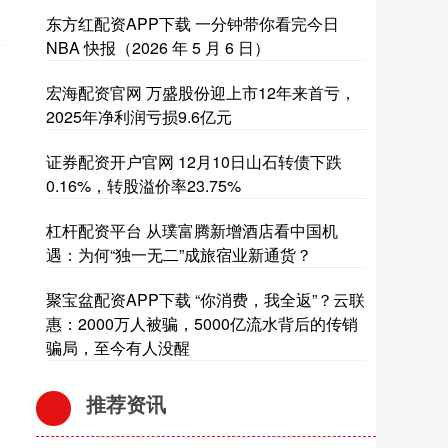
东方红配资APP下载 一分钟带你看完今日
NBA 快报（2026 年 5 月 6 日）
宏海配资官网 万盛股份迎上市12年来首亏，
2025年净利润亏损9.6亿元
证券配资开户官网 12月10日山石转债下跌
0.16%，转股溢价率23.75%
杠杆配资平台 从璞富腾新增酒店看中国机
遇：为何“独一无二”成旅宿业新通货？
聚宝盆配资APP下载 “你消费，我全返”？云联
惠：2000万人被骗，5000亿流水背后的传销
骗局，至今有人没醒
推荐资讯