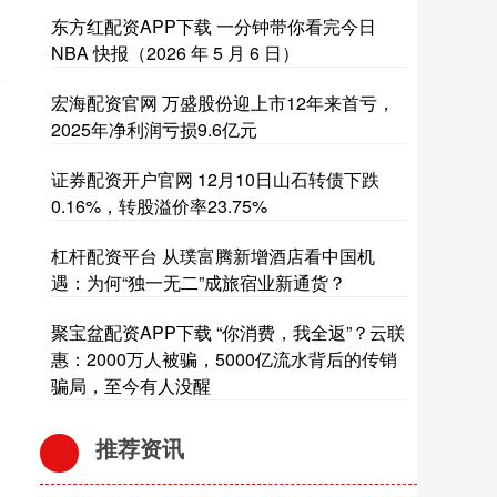
东方红配资APP下载 一分钟带你看完今日
NBA 快报（2026 年 5 月 6 日）
宏海配资官网 万盛股份迎上市12年来首亏，
2025年净利润亏损9.6亿元
证券配资开户官网 12月10日山石转债下跌
0.16%，转股溢价率23.75%
杠杆配资平台 从璞富腾新增酒店看中国机
遇：为何“独一无二”成旅宿业新通货？
聚宝盆配资APP下载 “你消费，我全返”？云联
惠：2000万人被骗，5000亿流水背后的传销
骗局，至今有人没醒
推荐资讯