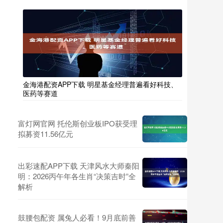
金海港配资APP下载 明星基金经理普遍看好科技、
医药等赛道
富灯网官网 托伦斯创业板IPO获受理
拟募资11.56亿元
出彩速配APP下载 天津风水大师秦阳
明：2026丙午年各生肖“决策吉时”全
解析
鼓腰包配资 属兔人必看！9月底前善