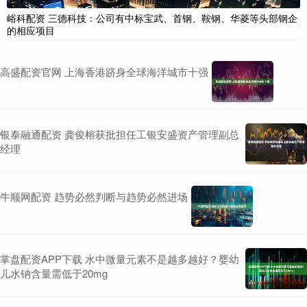
峪科配资 三德科技：公司有中标宝武、首钢、鞍钢、华菱等头部钢企
的相应项目
高盛配资官网 上海香港跻身全球海洋城市十强
银泰融通配资 龚俊榕获批担任工银安盛资产管理副总
经理
牛顺网配资 趋势必然判断与趋势必然进场
掌盘配资APP下载 水中微量元素不是越多越好？婴幼
儿水钠含量需低于20mg