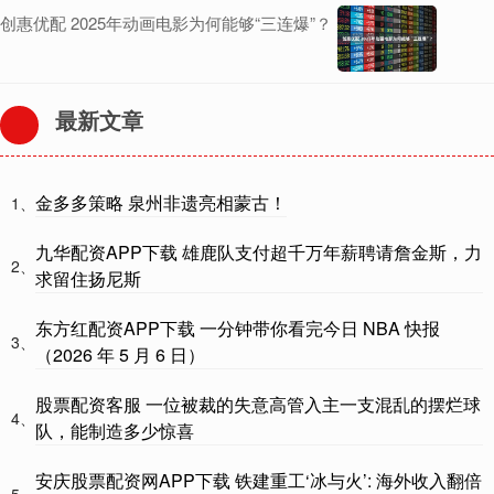
创惠优配 2025年动画电影为何能够“三连爆”？
最新文章
金多多策略 泉州非遗亮相蒙古！
1、
九华配资APP下载 雄鹿队支付超千万年薪聘请詹金斯，力
2、
求留住扬尼斯
东方红配资APP下载 一分钟带你看完今日 NBA 快报
3、
（2026 年 5 月 6 日）
股票配资客服 一位被裁的失意高管入主一支混乱的摆烂球
4、
队，能制造多少惊喜
安庆股票配资网APP下载 铁建重工‘冰与火’: 海外收入翻倍