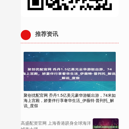
推荐资讯
聚创优配官网 乔丹1.5亿美元豪华游艇出游，74米如
海上宫殿，娇妻伴行享奢华生活_伊薇特·普列托_解
说_度假
高盛配资官网 上海香港跻身全球海洋
城市十强