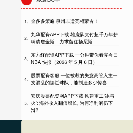
金多多策略 泉州非遗亮相蒙古！
1、
九华配资APP下载 雄鹿队支付超千万年薪
2、
聘请詹金斯，力求留住扬尼斯
东方红配资APP下载 一分钟带你看完今日
3、
NBA 快报（2026 年 5 月 6 日）
股票配资客服 一位被裁的失意高管入主一
4、
支混乱的摆烂球队，能制造多少惊喜
安庆股票配资网APP下载 铁建重工‘冰与
火’: 海外收入翻倍增长, 为何净利润仍下
5、
滑?