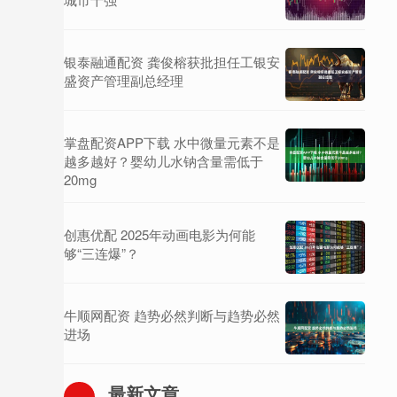
银泰融通配资 龚俊榕获批担任工银安
盛资产管理副总经理
掌盘配资APP下载 水中微量元素不是
越多越好？婴幼儿水钠含量需低于
20mg
创惠优配 2025年动画电影为何能
够“三连爆”？
牛顺网配资 趋势必然判断与趋势必然
进场
最新文章