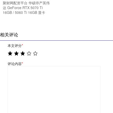
聚财网配资平台 华硕停产英伟
达 GeForce RTX 5070 Ti
16GB / 5060 Ti 16GB 显卡
相关评论
本文评分
*
评论内容
*