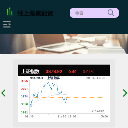
上证指数
3878.92
0.49
0.01%