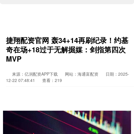
捷翔配资官网 轰34+14再刷纪录！约基
奇在场+18过于无解掘媒：剑指第四次
MVP
来源：亿润配资APP下载
网站：海通富配资
日期：2025-
12-22 07:48:41
查看：219