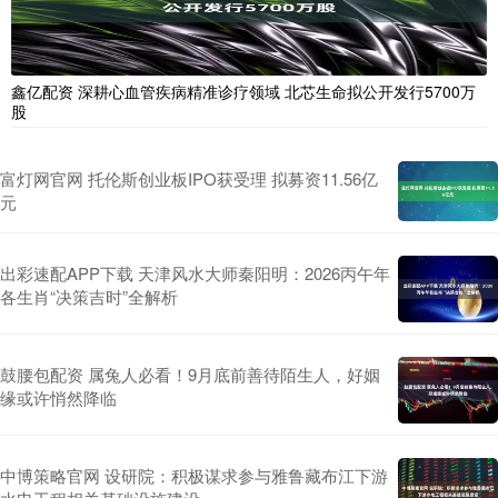
鑫亿配资 深耕心血管疾病精准诊疗领域 北芯生命拟公开发行5700万
股
富灯网官网 托伦斯创业板IPO获受理 拟募资11.56亿
元
出彩速配APP下载 天津风水大师秦阳明：2026丙午年
各生肖“决策吉时”全解析
鼓腰包配资 属兔人必看！9月底前善待陌生人，好姻
缘或许悄然降临
中博策略官网 设研院：积极谋求参与雅鲁藏布江下游