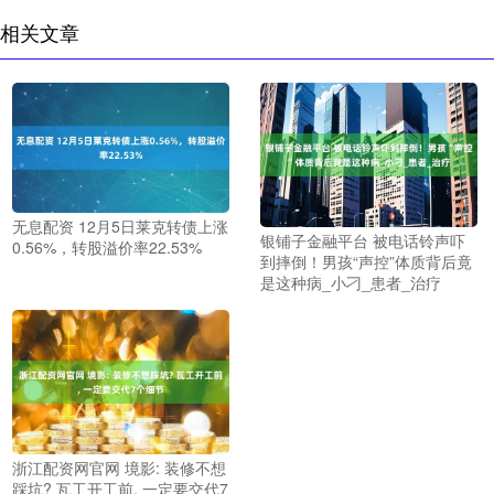
相关文章
无息配资 12月5日莱克转债上涨
银铺子金融平台 被电话铃声吓
0.56%，转股溢价率22.53%
到摔倒！男孩“声控”体质背后竟
是这种病_小刁_患者_治疗
浙江配资网官网 境影: 装修不想
踩坑? 瓦工开工前, 一定要交代7