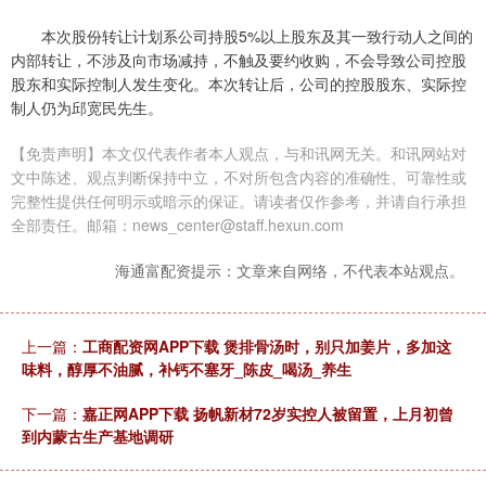
本次股份转让计划系公司持股5%以上股东及其一致行动人之间的
内部转让，不涉及向市场减持，不触及要约收购，不会导致公司控股
股东和实际控制人发生变化。本次转让后，公司的控股股东、实际控
制人仍为邱宽民先生。
【免责声明】本文仅代表作者本人观点，与和讯网无关。和讯网站对
文中陈述、观点判断保持中立，不对所包含内容的准确性、可靠性或
完整性提供任何明示或暗示的保证。请读者仅作参考，并请自行承担
全部责任。邮箱：news_center@staff.hexun.com
海通富配资提示：文章来自网络，不代表本站观点。
上一篇：
工商配资网APP下载 煲排骨汤时，别只加姜片，多加这
味料，醇厚不油腻，补钙不塞牙_陈皮_喝汤_养生
下一篇：
嘉正网APP下载 扬帆新材72岁实控人被留置，上月初曾
到内蒙古生产基地调研