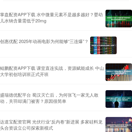
掌盘配资APP下载 水中微量元素不是越多越好？婴幼
儿水钠含量需低于20mg
创惠优配 2025年动画电影为何能够“三连爆”？
鲲鹏配资APP下载 课堂直连实战，资源赋能成长 中山
大学初创培训班正式开班
盛瑞德优配平台 蜀汉灭亡后，为何张飞一家无人敢
动，关羽却满门被害？原因很简单
达道宝配资官网 光伏行业“反内卷”新进展 多家硅料龙
头合资设立公司探索新模式