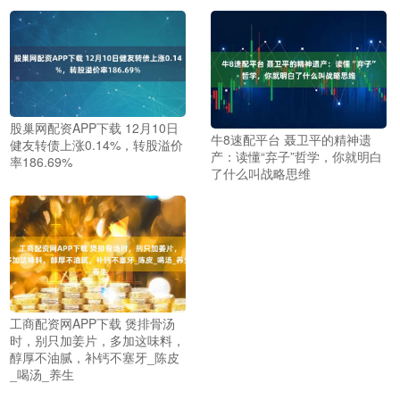
股巢网配资APP下载 12月10日
牛8速配平台 聂卫平的精神遗
健友转债上涨0.14%，转股溢价
产：读懂“弃子”哲学，你就明白
率186.69%
了什么叫战略思维
工商配资网APP下载 煲排骨汤
时，别只加姜片，多加这味料，
醇厚不油腻，补钙不塞牙_陈皮
_喝汤_养生