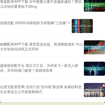
掌盘配资APP下载 水中微量元素不是越多越好？婴幼
儿水钠含量需低于20mg
创惠优配 2025年动画电影为何能够“三连爆”？
鲲鹏配资APP下载 课堂直连实战，资源赋能成长 中山
大学初创培训班正式开班
盛瑞德优配平台 蜀汉灭亡后，为何张飞一家无人敢
动，关羽却满门被害？原因很简单
达道宝配资官网 光伏行业“反内卷”新进展 多家硅料龙
头合资设立公司探索新模式